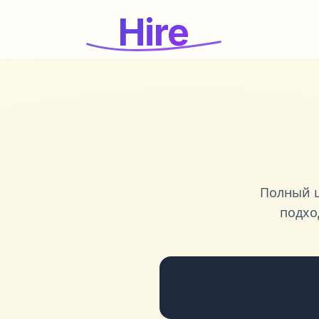
Hire
Полный ц
подхо