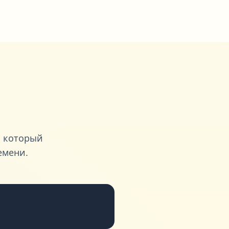
, который
емени.