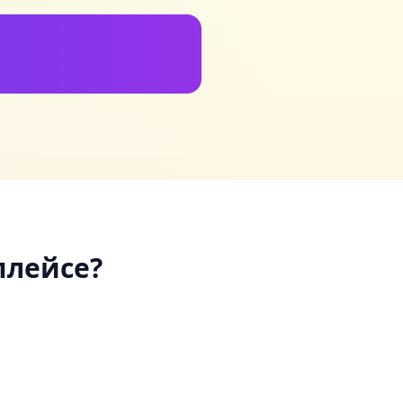
плейсе?