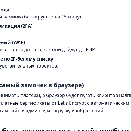
хода
 админка блокирует IP на 15 минут.
икация (2FA)
ний (WAF)
запросы до того, как они дойдут до PHP.
е по IP-белому списку
увствительных проектов.
т самый замочек в браузере)
инимать платежи, а браузер будет пугать клиентов надп
латные сертификаты от Let’s Encrypt с автоматическим
сам сайт, и админку, и загрузку изображений.
быть реализована за счёт удобств