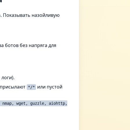
да. Показывать назойливую
а ботов без напряга для
логи).
о присылают
или пустой
*/*
 nmap, wget, guzzle, aiohttp,