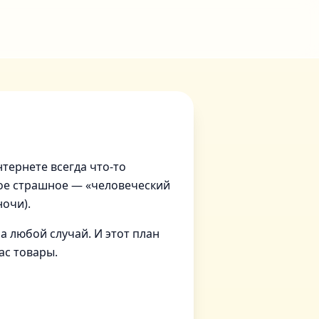
нтернете всегда что-то
мое страшное — «человеческий
ночи).
на любой случай. И этот план
ас товары.