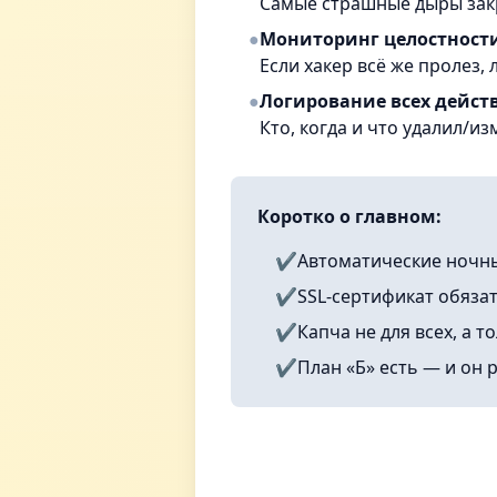
Самые страшные дыры зак
●
Мониторинг целостност
Если хакер всё же пролез, 
●
Логирование всех дейст
Кто, когда и что удалил/из
Коротко о главном:
✔️
Автоматические ночны
✔️
SSL-сертификат обяза
✔️
Капча не для всех, а 
✔️
План «Б» есть — и он 