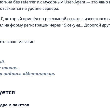
 логина без referrer и с мусорным User-Agent — это явн
отсекается на уровне сервера.
RU', который пришёл по рекламной ссылке с известного с
л на форму регистрации через 15 секунд… Дорогой друг, 
ть в ваш магазин.
ый.
 такие...
т надпись «Металлика».
уется
дра и пакетов