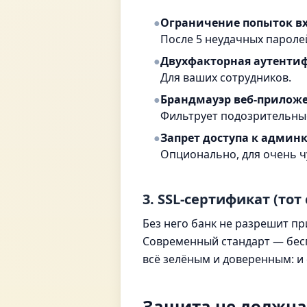
●
Ограничение попыток в
После 5 неудачных паролей
●
Двухфакторная аутентиф
Для ваших сотрудников.
●
Брандмауэр веб-приложе
Фильтрует подозрительные 
●
Запрет доступа к админк
Опционально, для очень ч
3. SSL-сертификат (то
Без него банк не разрешит пр
Современный стандарт — бесп
всё зелёным и доверенным: и 
Защита не должна 