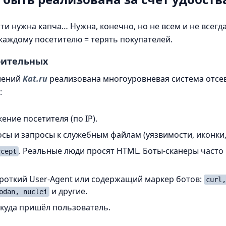
сти нужна капча… Нужна, конечно, но не всем и не всег
каждому посетителю = терять покупателей.
рительных
влений
Kat.ru
реализована многоуровневая система отсев
:
ние посетителя (по IP).
ы и запросы к служебным файлам (уязвимости, иконки, 
. Реальные люди просят HTML. Боты-сканеры част
ccept
роткий User-Agent или содержащий маркер ботов:
curl,
и другие.
odan, nuclei
ткуда пришёл пользователь.