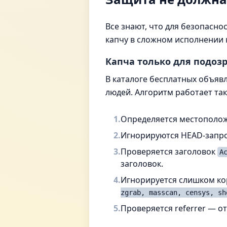
Все знают, что для безопасно
капчу в сложном исполнении 
Капча только для подоз
В каталоге бесплатных объя
людей. Алгоритм работает так
1.
Определяется местоположе
2.
Игнорируются HEAD-запрос
3.
Проверяется заголовок
A
заголовок.
4.
Игнорируется слишком ко
zgrab, masscan, censys, sh
5.
Проверяется referrer — о