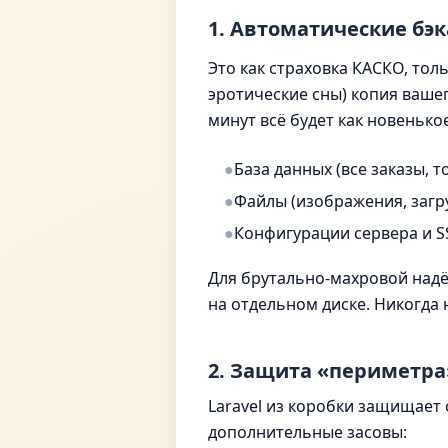
1. Автоматические бэ
Это как страховка КАСКО, тол
эротические сны) копия вашег
минут всё будет как новенькое
●
База данных (все заказы, т
●
Файлы (изображения, загр
●
Конфигурации сервера и S
Для брутально-махровой надёж
на отдельном диске. Никогда 
2. Защита «периметра
Laravel из коробки защищает 
дополнительные засовы: